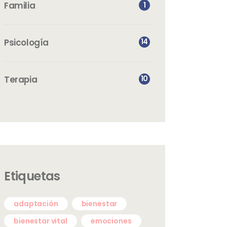
Familia
1
Psicología
14
Terapia
10
Etiquetas
adaptación
bienestar
bienestar vital
emociones