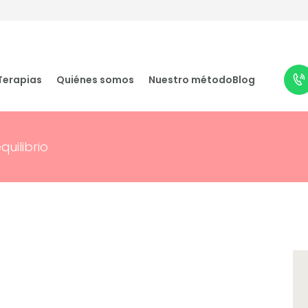
Terapias
Quiénes somos
Terapias
Quiénes somos
Nuestro método
Blog
Nuestro método
Blog
quilibrio